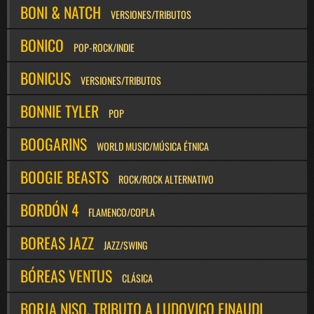
BONI & NATCH
VERSIONES/TRIBUTOS
BONICO
POP-ROCK/INDIE
BONICUS
VERSIONES/TRIBUTOS
BONNIE TYLER
POP
BOOGARINS
WORLD MUSIC/MÚSICA ÉTNICA
BOOGIE BEASTS
ROCK/ROCK ALTERNATIVO
BORDÓN 4
FLAMENCO/COPLA
BOREAS JAZZ
JAZZ/SWING
BÓREAS VENTUS
CLÁSICA
BORJA NISO. TRIBUTO A LUDOVICO EINAUDI