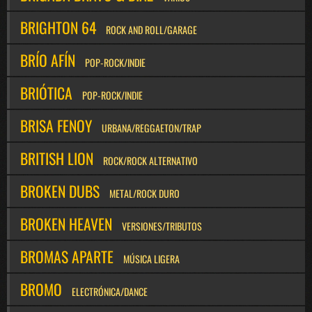
BRIGHTON 64
ROCK AND ROLL/GARAGE
BRÍO AFÍN
POP-ROCK/INDIE
BRIÓTICA
POP-ROCK/INDIE
BRISA FENOY
URBANA/REGGAETON/TRAP
BRITISH LION
ROCK/ROCK ALTERNATIVO
BROKEN DUBS
METAL/ROCK DURO
BROKEN HEAVEN
VERSIONES/TRIBUTOS
BROMAS APARTE
MÚSICA LIGERA
BROMO
ELECTRÓNICA/DANCE