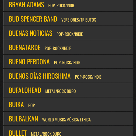
BRYAN ADAMS
POP-ROCK/INDIE
BUD SPENCER BAND
VERSIONES/TRIBUTOS
BUENAS NOTICIAS
POP-ROCK/INDIE
BUENATARDE
POP-ROCK/INDIE
BUENO PERDONA
POP-ROCK/INDIE
BUENOS DÍAS HIROSHIMA
POP-ROCK/INDIE
BUFALOHEAD
METAL/ROCK DURO
BUIKA
POP
BULBALKAN
WORLD MUSIC/MÚSICA ÉTNICA
BULLET
METAL/ROCK DURO