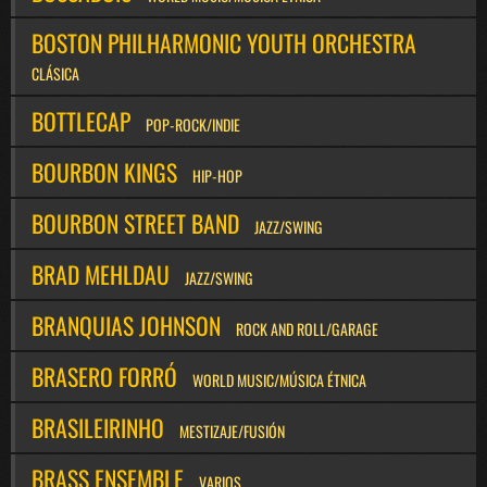
BOSTON PHILHARMONIC YOUTH ORCHESTRA
CLÁSICA
BOTTLECAP
POP-ROCK/INDIE
BOURBON KINGS
HIP-HOP
BOURBON STREET BAND
JAZZ/SWING
BRAD MEHLDAU
JAZZ/SWING
BRANQUIAS JOHNSON
ROCK AND ROLL/GARAGE
BRASERO FORRÓ
WORLD MUSIC/MÚSICA ÉTNICA
BRASILEIRINHO
MESTIZAJE/FUSIÓN
BRASS ENSEMBLE
VARIOS