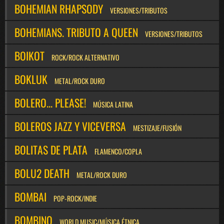
BOHEMIAN RHAPSODY
VERSIONES/TRIBUTOS
BOHEMIANS. TRIBUTO A QUEEN
VERSIONES/TRIBUTOS
BOIKOT
ROCK/ROCK ALTERNATIVO
BOKLUK
METAL/ROCK DURO
BOLERO... PLEASE!
MÚSICA LATINA
BOLEROS JAZZ Y VICEVERSA
MESTIZAJE/FUSIÓN
BOLITAS DE PLATA
FLAMENCO/COPLA
BOLU2 DEATH
METAL/ROCK DURO
BOMBAI
POP-ROCK/INDIE
BOMBINO
WORLD MUSIC/MÚSICA ÉTNICA