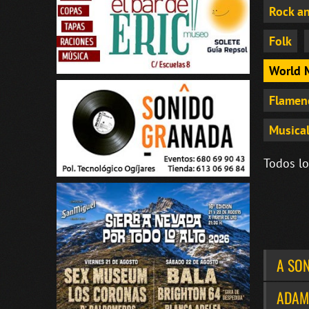
Rock an
Folk
World 
Flamen
Musical
Todos lo
A SO
ADAM