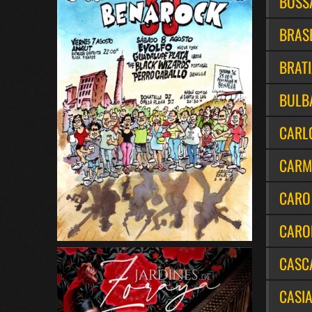
BOSS
BRAS
BRAT
BULB
CARLO
CARM
CARO
CARO
CASC
CASI