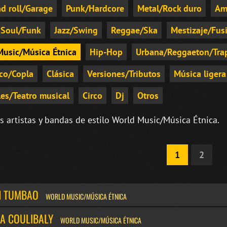
d roll/Garage
Punk/Hardcore
Metal/Rock duro
Am
Soul/Funk
Jazz/Swing
Reggae/Ska
Mestizaje/Fus
Music/Música Étnica
Hip-Hop
Urbana/Reggaeton/Tra
co/Copla
Clásica
Versiones/Tributos
Música ligera
es/Teatro musical
Circo
Dj
Otros
s artistas y bandas de estilo World Music/Música Étnica.
1
2
N TUMBAO
WORLD MUSIC/MÚSICA ÉTNICA
A COULIBALY
WORLD MUSIC/MÚSICA ÉTNICA