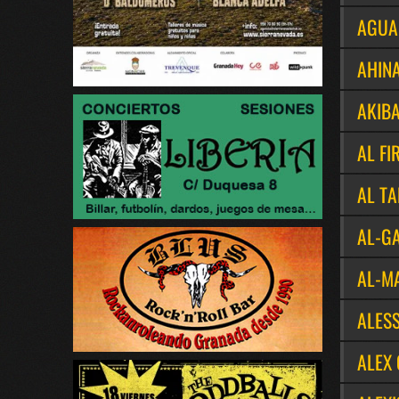
AGUA
AHIN
AKIB
AL F
AL T
AL-GA
AL-M
ALES
ALEX 