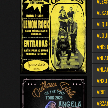
ALEXI
ALKA
ALQU
ALQU
ANÍS
ANLA
ANLA
ANXO
ARIEL
ARZA