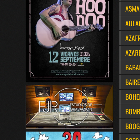
ASMA
AULA
AZAF
AZAR
BABA
BAIR
BOHE
BOMB
BOOG