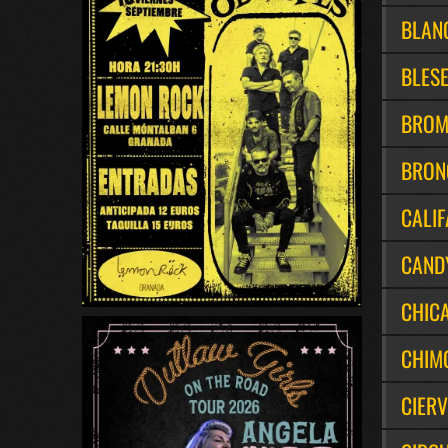
BLAN
BLES
BRO
BRON
CALIF
CAND
CHIC
CHIM
CIER