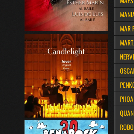
MAES
MANI
MAR 
MART
NERV
OSCA
PENK
PHOA
QUAN
ROBOT