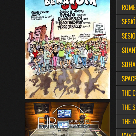
ROME
SESI
SESIÓ
SHAN
SOFÍA
SPAC
THE 
THE S
THE Z
VVV [