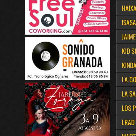
HAIX
ISASA
JAIME
KID S
KIND
LA G
LA S
LOS P
LRAD