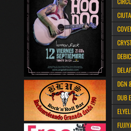
CIRCU
CIUTA
COVE
CRYS
DEBIC
DELA
DGN 
DUB 
ELYEL
FUJIY