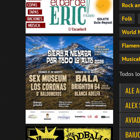
Rock an
Folk
World 
Flamen
Musical
Todos lo
ALE 
ALEX 
AVIA
BAIU