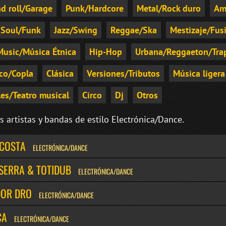
d roll/Garage
Punk/Hardcore
Metal/Rock duro
Am
Soul/Funk
Jazz/Swing
Reggae/Ska
Mestizaje/Fus
Music/Música Étnica
Hip-Hop
Urbana/Reggaeton/Tra
co/Copla
Clásica
Versiones/Tributos
Música ligera
es/Teatro musical
Circo
Dj
Otros
s artistas y bandas de estilo Electrónica/Dance.
ACOSTA
ELECTRÓNICA/DANCE
SERRA & TOTIDUB
ELECTRÓNICA/DANCE
DOR DRO
ELECTRÓNICA/DANCE
CA
ELECTRÓNICA/DANCE