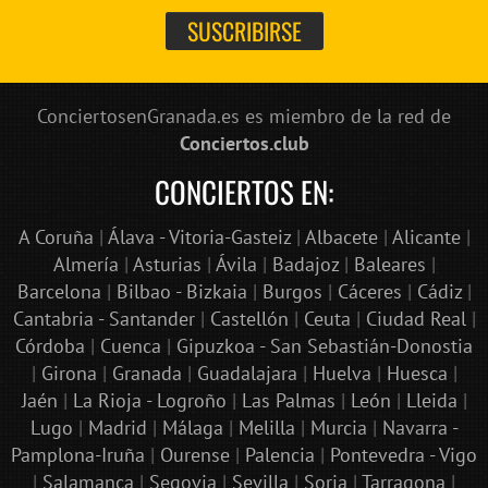
ConciertosenGranada.es es miembro de la red de
Conciertos.club
CONCIERTOS EN:
A Coruña
|
Álava - Vitoria-Gasteiz
|
Albacete
|
Alicante
|
Almería
|
Asturias
|
Ávila
|
Badajoz
|
Baleares
|
Barcelona
|
Bilbao - Bizkaia
|
Burgos
|
Cáceres
|
Cádiz
|
Cantabria - Santander
|
Castellón
|
Ceuta
|
Ciudad Real
|
Bololoco · conciertosengranada.es
Córdoba
|
Cuenca
|
Gipuzkoa - San Sebastián-Donostia
Online · Te ayudo a encontrar conciertos
|
Girona
|
Granada
|
Guadalajara
|
Huelva
|
Huesca
|
Jaén
|
La Rioja - Logroño
|
Las Palmas
|
León
|
Lleida
|
Lugo
|
Madrid
|
Málaga
|
Melilla
|
Murcia
|
Navarra -
Pamplona-Iruña
|
Ourense
|
Palencia
|
Pontevedra - Vigo
|
Salamanca
|
Segovia
|
Sevilla
|
Soria
|
Tarragona
|