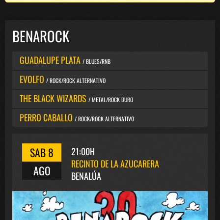
BENAROCK
GUADALUPE PLATA
/ BLUES/RNB
EVOLFO
/ ROCK/ROCK ALTERNATIVO
THE BLACK WIZARDS
/ METAL/ROCK DURO
PERRO CABALLO
/ ROCK/ROCK ALTERNATIVO
SAB 8
21:00H
RECINTO DE LA AZUCARERA
AGO
BENALÚA