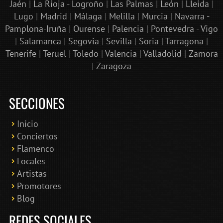
Jaén
|
La Rioja - Logroño
|
Las Palmas
|
León
|
Lleida
|
Lugo
|
Madrid
|
Málaga
|
Melilla
|
Murcia
|
Navarra -
Pamplona-Iruña
|
Ourense
|
Palencia
|
Pontevedra - Vigo
|
Salamanca
|
Segovia
|
Sevilla
|
Soria
|
Tarragona
|
Tenerife
|
Teruel
|
Toledo
|
Valencia
|
Valladolid
|
Zamora
|
Zaragoza
SECCIONES
Inicio
Conciertos
Bololoco · conciertosengranada.es
Flamenco
Online · Te ayudo a encontrar conciertos
Locales
Artistas
Promotores
Blog
REDES SOCIALES