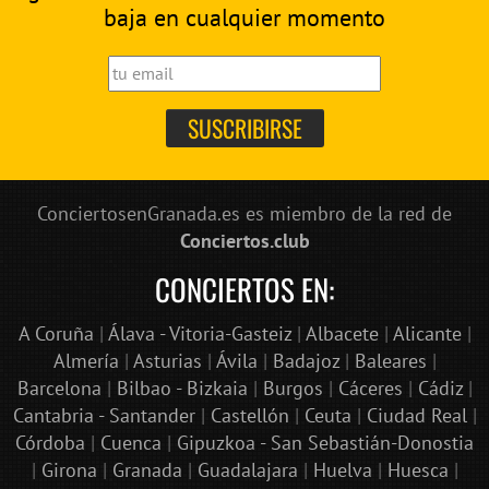
baja en cualquier momento
ConciertosenGranada.es es miembro de la red de
Conciertos.club
CONCIERTOS EN:
A Coruña
|
Álava - Vitoria-Gasteiz
|
Albacete
|
Alicante
|
Almería
|
Asturias
|
Ávila
|
Badajoz
|
Baleares
|
Barcelona
|
Bilbao - Bizkaia
|
Burgos
|
Cáceres
|
Cádiz
|
Cantabria - Santander
|
Castellón
|
Ceuta
|
Ciudad Real
|
Córdoba
|
Cuenca
|
Gipuzkoa - San Sebastián-Donostia
|
Girona
|
Granada
|
Guadalajara
|
Huelva
|
Huesca
|