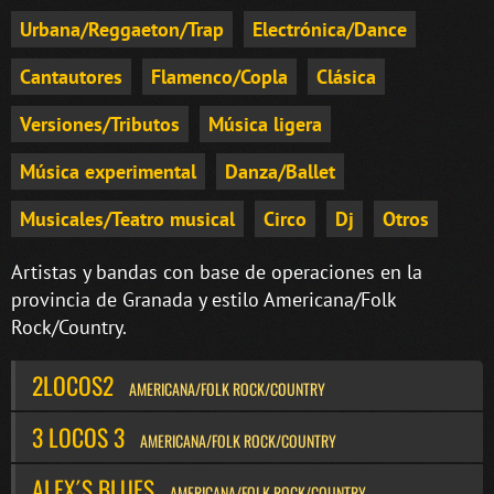
Urbana/Reggaeton/Trap
Electrónica/Dance
Cantautores
Flamenco/Copla
Clásica
Versiones/Tributos
Música ligera
Música experimental
Danza/Ballet
Musicales/Teatro musical
Circo
Dj
Otros
Artistas y bandas con base de operaciones en la
provincia de Granada y estilo Americana/Folk
Rock/Country.
2LOCOS2
AMERICANA/FOLK ROCK/COUNTRY
3 LOCOS 3
AMERICANA/FOLK ROCK/COUNTRY
ALEX´S BLUES
AMERICANA/FOLK ROCK/COUNTRY