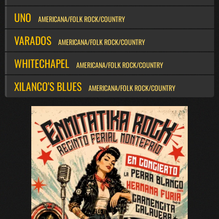
UNO
AMERICANA/FOLK ROCK/COUNTRY
VARADOS
AMERICANA/FOLK ROCK/COUNTRY
WHITECHAPEL
AMERICANA/FOLK ROCK/COUNTRY
XILANCO'S BLUES
AMERICANA/FOLK ROCK/COUNTRY