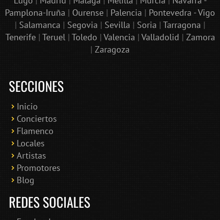
Lugo
|
Madrid
|
Málaga
|
Melilla
|
Murcia
|
Navarra -
Pamplona-Iruña
|
Ourense
|
Palencia
|
Pontevedra - Vigo
|
Salamanca
|
Segovia
|
Sevilla
|
Soria
|
Tarragona
|
Tenerife
|
Teruel
|
Toledo
|
Valencia
|
Valladolid
|
Zamora
|
Zaragoza
SECCIONES
Inicio
Conciertos
Bololoco · conciertosengranada.es
Flamenco
Online · Te ayudo a encontrar conciertos
Locales
Artistas
Promotores
Blog
REDES SOCIALES