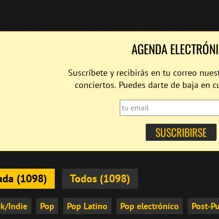
AGENDA ELECTRÓN
Suscríbete y recibirás en tu correo nues
conciertos. Puedes darte de baja en 
ada (1098)
Todos (1098)
k/Indie
Pop
Pop Latino
Pop electrónico
Post-P