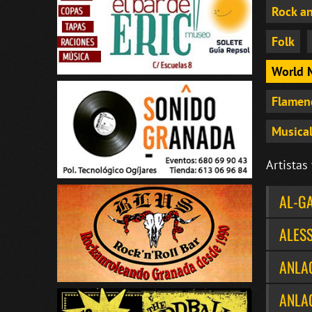
Rock an
Folk
World 
Flamen
Musical
Artistas
AL-GA
ALES
ANLA
ANLA