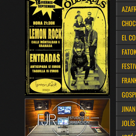
AZAF
CHOC
EL C
FATO
FESTI
FRAN
GOSP
JINA
JOLÍS