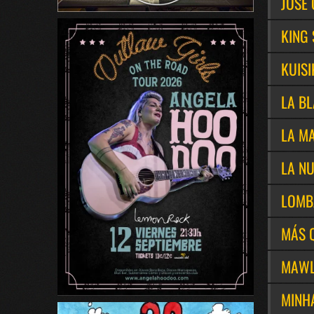
JOSÉ 
KING
KUIS
LA B
LA M
LA N
LOMB
MÁS 
MAWL
MINH