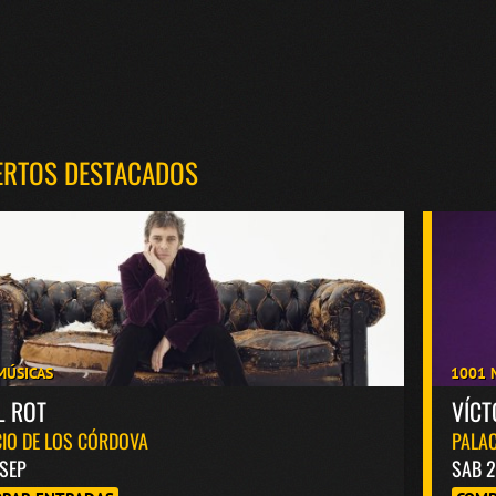
ERTOS DESTACADOS
MÚSICAS
1001 
L ROT
VÍC
IO DE LOS CÓRDOVA
PALAC
 SEP
SAB 2