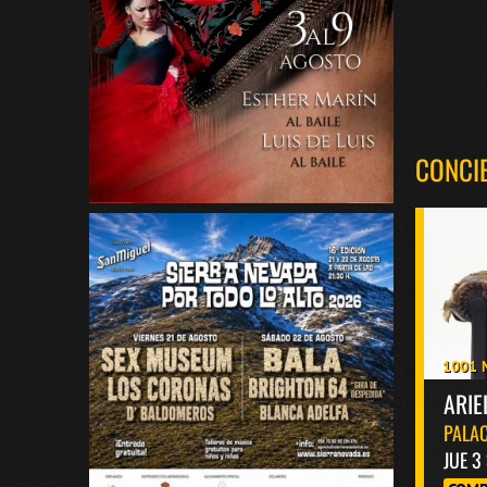
CONCI
1001 
ARIE
PALAC
JUE 3