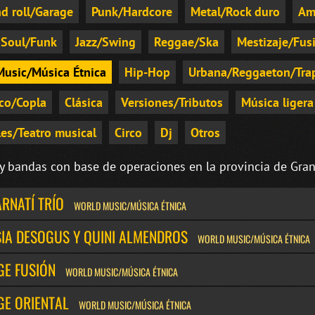
d roll/Garage
Punk/Hardcore
Metal/Rock duro
Am
Soul/Funk
Jazz/Swing
Reggae/Ska
Mestizaje/Fus
Music/Música Étnica
Hip-Hop
Urbana/Reggaeton/Tra
co/Copla
Clásica
Versiones/Tributos
Música ligera
es/Teatro musical
Circo
Dj
Otros
 y bandas con base de operaciones en la provincia de Gran
RNATÍ TRÍO
WORLD MUSIC/MÚSICA ÉTNICA
SIA DESOGUS Y QUINI ALMENDROS
WORLD MUSIC/MÚSICA ÉTNICA
GE FUSIÓN
WORLD MUSIC/MÚSICA ÉTNICA
GE ORIENTAL
WORLD MUSIC/MÚSICA ÉTNICA