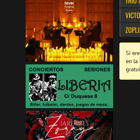
TRÍO
VICT
ZOPLI
Si er
en la 
gratu