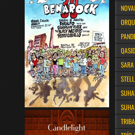
NOVA
ORQU
PANDE
QASID
SARA
STELL
SUHA
SUHAI
TRIB