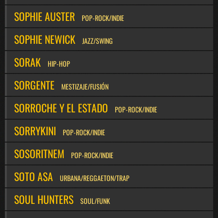
SOPHIE AUSTER
POP-ROCK/INDIE
SOPHIE NEWICK
JAZZ/SWING
SORAK
HIP-HOP
SORGENTE
MESTIZAJE/FUSIÓN
SORROCHE Y EL ESTADO
POP-ROCK/INDIE
SORRYKINI
POP-ROCK/INDIE
SOSORITNEM
POP-ROCK/INDIE
SOTO ASA
URBANA/REGGAETON/TRAP
SOUL HUNTERS
SOUL/FUNK