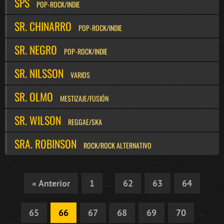
SPS
POP-ROCK/INDIE
SR. CHINARRO
POP-ROCK/INDIE
SR. NEGRO
POP-ROCK/INDIE
SR. NILSSON
VARIOS
SR. OLMO
MESTIZAJE/FUSIÓN
SR. WILSON
REGGAE/SKA
SRA. ROBINSON
ROCK/ROCK ALTERNATIVO
« Anterior
1
...
62
63
64
65
66
67
68
69
70
...