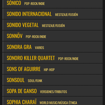
SÓNICO
POP-ROCK/INDIE
SONIDO INTERNACIONAL
MESTIZAJE/FUSIÓN
SONIDO VEGETAL
MESTIZAJE/FUSIÓN
SONNÖV
POP-ROCK/INDIE
SONORA GRA
VARIOS
SONORO KILLER QUARTET
POP-ROCK/INDIE
SONS OF AGUIRRE
HIP-HOP
SONSOUL
SOUL/FUNK
SOPA DE GANSO
VERSIONES/TRIBUTOS
SOPHIA CHARAÏ
WORLD MUSIC/MÚSICA ÉTNICA