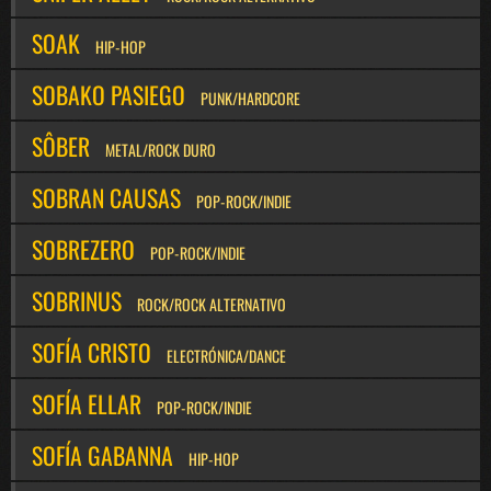
SOAK
HIP-HOP
SOBAKO PASIEGO
PUNK/HARDCORE
SÔBER
METAL/ROCK DURO
SOBRAN CAUSAS
POP-ROCK/INDIE
SOBREZERO
POP-ROCK/INDIE
SOBRINUS
ROCK/ROCK ALTERNATIVO
SOFÍA CRISTO
ELECTRÓNICA/DANCE
SOFÍA ELLAR
POP-ROCK/INDIE
SOFÍA GABANNA
HIP-HOP